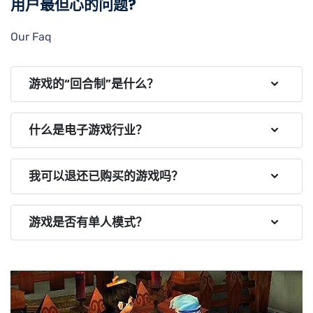
用户最但心的问题?
Our Faq
游戏的“回合制”是什么？
什么是电子游戏行业？
我可以退还已购买的游戏吗？
游戏是否有单人模式？