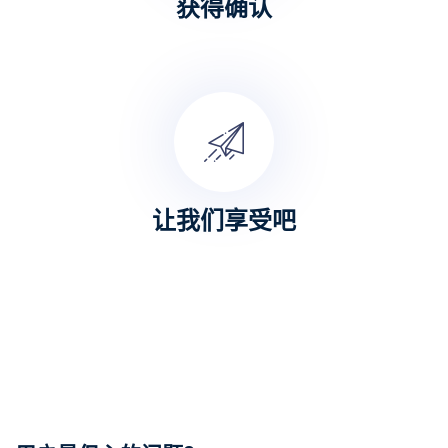
获得确认
让我们享受吧