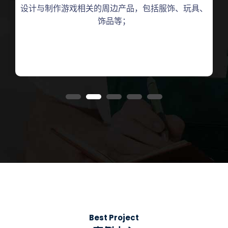
设计与制作游戏相关的周边产品，包括服饰、玩具、
饰品等；
无人深空：探索飞船大全(无人深空：探
索飞船大全——开启你的宇宙之旅)
Best Project