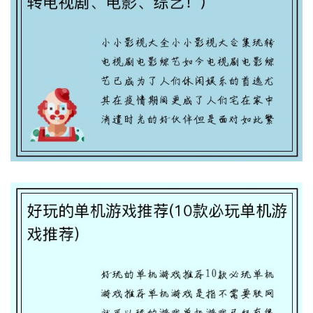
好玩的单机游戏推荐(10款必玩单机游戏
推荐)