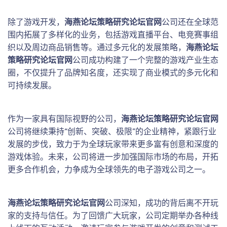
除了游戏开发，
海燕论坛策略研究论坛官网
公司还在全球范
围内拓展了多样化的业务，包括游戏直播平台、电竞赛事组
织以及周边商品销售等。通过多元化的发展策略，
海燕论坛
策略研究论坛官网
公司成功构建了一个完整的游戏产业生态
圈，不仅提升了品牌知名度，还实现了商业模式的多元化和
可持续发展。
作为一家具有国际视野的公司，
海燕论坛策略研究论坛官网
公司将继续秉持“创新、突破、极限”的企业精神，紧跟行业
发展的步伐，致力于为全球玩家带来更多富有创意和深度的
游戏体验。未来，公司将进一步加强国际市场的布局，开拓
更多合作机会，力争成为全球领先的电子游戏公司之一。
海燕论坛策略研究论坛官网
公司深知，成功的背后离不开玩
家的支持与信任。为了回馈广大玩家，公司定期举办各种线