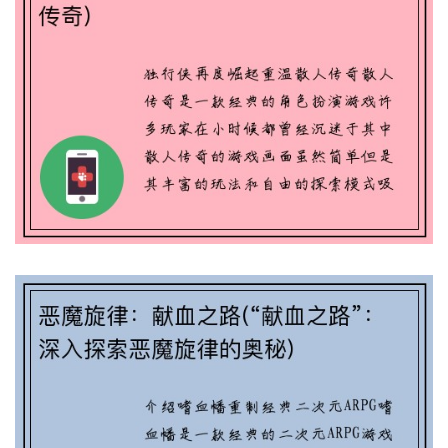
恶魔旋律：献血之路(“献血之路”：深入
探索恶魔旋律的奥秘)