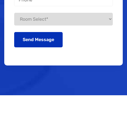
Send Message