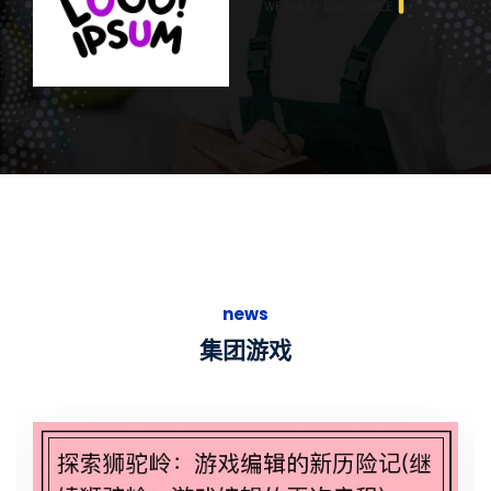
news
集团游戏