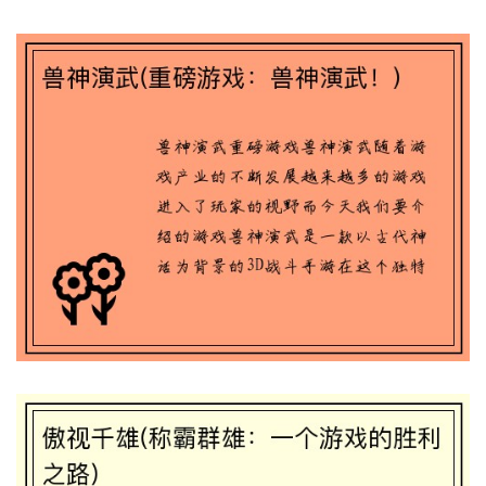
傲视千雄(称霸群雄：一个游戏的胜利之
路)