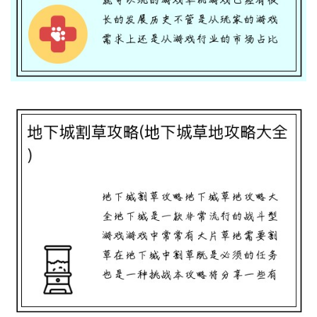
地下城割草攻略(地下城草地攻略大全)
兽神演武(重磅游戏：兽神演武！)