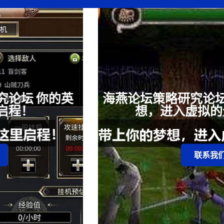
海燕论坛策略研究论坛官网 带上你的梦
想，进入虚拟的无限世界！
联系我们