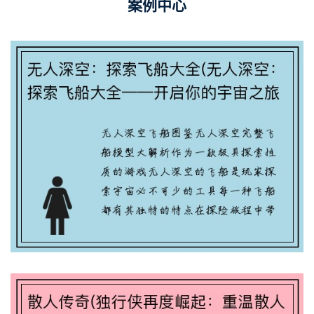
案例中心
散人传奇(独行侠再度崛起：重温散人传
奇)